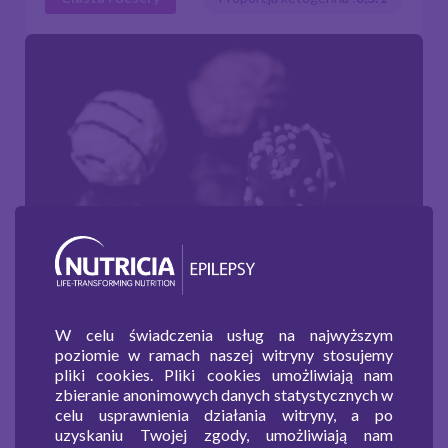
Kulki czekoladowo-kokosowe
W celu świadczenia usług na najwyższym
poziomie w ramach naszej witryny stosujemy
pliki cookies. Pliki cookies umożliwiają nam
zbieranie anonimowych danych statystycznych w
Ciasta i desery
Proporcja ketogenna :
4:1
celu usprawnienia działania witryny, a po
uzyskaniu Twojej zgody, umożliwiają nam