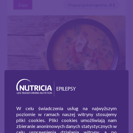
Zupy
Proporcja ketogenna :
3:1
Zupa rybna z papryką
W celu świadczenia usług na najwyższym
poziomie w ramach naszej witryny stosujemy
pliki cookies. Pliki cookies umożliwiają nam
Zupy
Proporcja ketogenna :
3:1
zbieranie anonimowych danych statystycznych w
celu usprawnienia działania witryny, a po