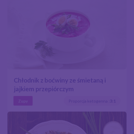
Chłodnik z boćwiny ze śmietaną i
jajkiem przepiórczym
Zupy
Proporcja ketogenna :
3:1