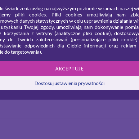
Wa
en
lu świadczenia usług na najwyższym poziomie w ramach naszej wi
5,8 g
ujemy pliki cookies. Pliki cookies umożliwiają nam zbie
imowych danych statystycznych w celu usprawnienia działania wit
Tł
38,9 g
 uzyskaniu Twojej zgody, umożliwiają nam dokonywanie pomia
iz korzystania z witryny (analityczne pliki cookie), dostosowy
W
yny do Twoich zainteresowań (personalizujące pliki cookie)
dstawianie odpowiednich dla Ciebie informacji oraz reklam (
Bi
e do targetowania).
y. Przyprawiamy solą i pieprzem, następnie obsypujemy
AKCEPTUJĘ
Dostosuj ustawienia prywatności