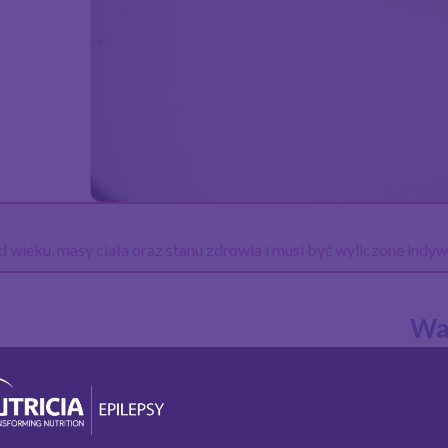
 wieku, masy ciała oraz stanu zdrowia i musi być wyliczone indyw
Wa
3:1
Pr
ke
49,5 g