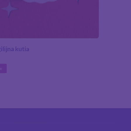
ilijna kutia
ne