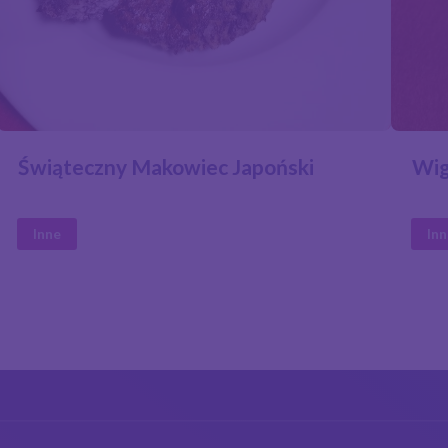
Wig
Świąteczny Makowiec Japoński
In
Inne