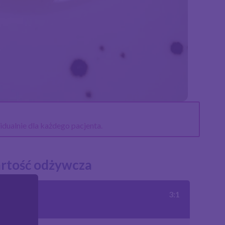
idualnie dla każdego pacjenta.
rtość odżywcza
oporcja
3:1
togenna