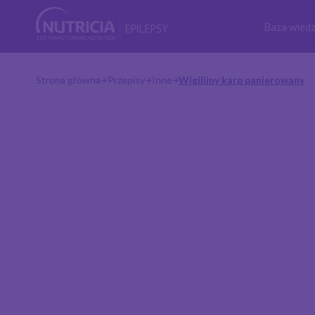
Baza wied
Strona główna
Przepisy
Inne
Wigilijny karp panierowany