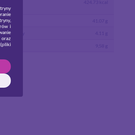
rtość
424.73 kcal
ergetyczna
tryny
ranie
ryny,
uszcz
41.07 g
rów i
wanie
ęglowodany
4.11 g
 oraz
pliki
ałko
9,58 g