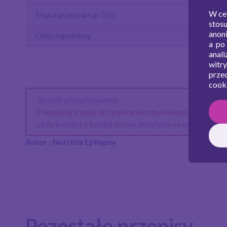
W ce
Mąka pszenna typ 550
stos
anon
Olej rzepakowy
a po
anal
witr
prze
cooki
Sposób przygotowania:
Filetujemy karpia do uzyskania odpowiedniej gramatur
obficie mąką z każdej strony. Smażymy na oleju.
Autor : Nutricia Epilepsy
Pozostałe przepisy