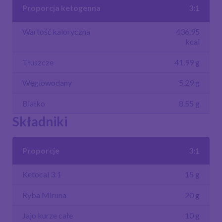
Proporcja ketogenna
3:1
Wartość kaloryczna
436.95
kcal
Tłuszcze
41.99 g
Węglowodany
5.29 g
Białko
8.55 g
Składniki
Proporcje
3:1
Ketocal 3:1
15 g
Ryba Miruna
20 g
Jajo kurze całe
10 g