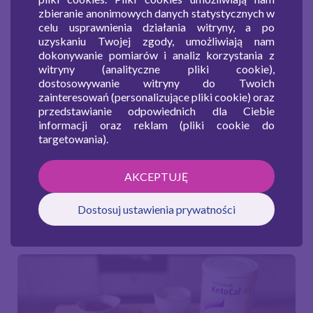
zbieranie anonimowych danych statystycznych w
tartą, orzechy włoskie. Dokładnie wymieszaj.
celu usprawnienia działania witryny, a po
Do osobnej miseczki wbij jajko i roztrzep widelcem.
uzyskaniu Twojej zgody, umożliwiają nam
dokonywanie pomiarów i analiz korzystania z
Rybę opłucz i wysusz, a następnie obtocz ją w jajku i
witryny (analityczne pliki cookie),
w panierce.
dostosowywanie witryny do Twoich
zainteresowań (personalizujące pliki cookie) oraz
Opanierowaną rybę smaż na maśle.
przedstawianie odpowiednich dla Ciebie
Ugotuj brokuły, a gdy już zmiękną, obsmaż je na
informacji oraz reklam (pliki cookie do
targetowania).
maśle.
AKCEPTUJĘ
Dostosuj ustawienia prywatności
Pozostałe przepisy