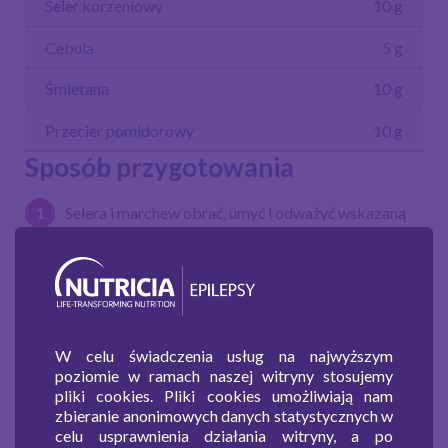
Seler korzeniowy
10 g
Cebula
5 g
Śmietana
10 g
Przecier pomidorowy
10 g
Sposób przygotowania
Selera i marchew
obrać, umyć
i odważyć
wskazaną
ilość
.
Z
etrzeć na tarle o
większych oczkach.
Cebulę odważyć
i posiekać.
Na patelni
podsmażyć
cebulę
i warzywa.
Gdy
W celu świadczenia usług na najwyższym
zmiękną
,
dołożyć
rybę
, a następnie podlać wodą
i
poziomie w ramach naszej witryny stosujemy
dusi
ć
chwilę.
pliki cookies. Pliki cookies umożliwiają nam
zbieranie anonimowych danych statystycznych w
Na koniec
doda
ć
przecier
pomidorowy
,
śmietanę i
celu usprawnienia działania witryny, a po