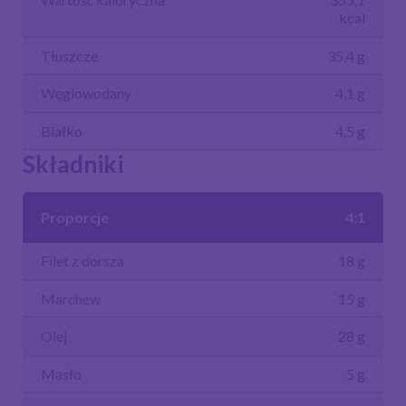
kcal
Tłuszcze
35,4 g
Węglowodany
4,1 g
Białko
4,5 g
Składniki
Proporcje
4:1
Filet z dorsza
18 g
Marchew
15 g
Olej
28 g
Masło
5 g