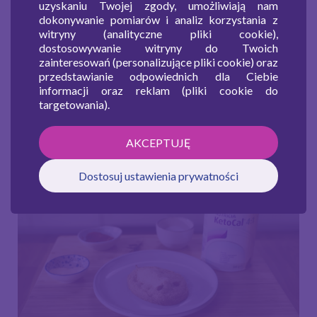
masło
.
uzyskaniu Twojej zgody, umożliwiają nam
dokonywanie pomiarów i analiz korzystania z
Całość doprawić do smaku i wymieszać dokładnie.
witryny (analityczne pliki cookie),
dostosowywanie witryny do Twoich
Uwaga: Ryby to cenne źródło białka witamin B6 i B 12,
zainteresowań (personalizujące pliki cookie) oraz
niacyny, kwasów omega-3 i składników mineralnych.
przedstawianie odpowiednich dla Ciebie
informacji oraz reklam (pliki cookie do
targetowania).
AKCEPTUJĘ
Pozostałe przepisy
Dostosuj ustawienia prywatności