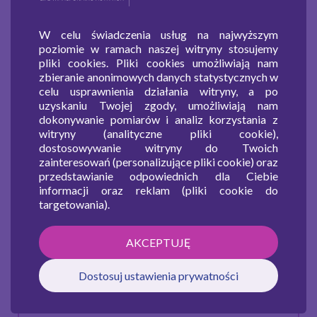
NACHOSY SEROWE
W celu świadczenia usług na najwyższym
poziomie w ramach naszej witryny stosujemy
KetoCal 4:1 o smaku
14 g
pliki cookies. Pliki cookies umożliwiają nam
neutralnym
zbieranie anonimowych danych statystycznych w
celu usprawnienia działania witryny, a po
jaja ubite
11 g
uzyskaniu Twojej zgody, umożliwiają nam
dokonywanie pomiarów i analiz korzystania z
oliwa
6 g
witryny (analityczne pliki cookie),
dostosowywanie witryny do Twoich
ser starty
3 g
zainteresowań (personalizujące pliki cookie) oraz
przedstawianie odpowiednich dla Ciebie
Wartości odżywcze mogą różnić się w zależności od
informacji oraz reklam (pliki cookie do
targetowania).
wykorzystanych produktów.
Uwaga! Produkt KetoCal 4:1 o smaku neutralnym
AKCEPTUJĘ
wykorzystywany w prezentowanym przepisie to
żywność specjalnego przeznaczenia medycznego
Dostosuj ustawienia prywatności
do postępowania dietetycznego w lekoopornej
padaczce i innych schorzeniach, w których