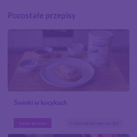
Pozostałe przepisy
Świnki w kocykach
Danie główne
Proporcja ketogenna :
3:1