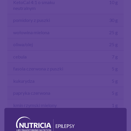
KetoCal 4:1 o smaku
10 g
neutralnym
pomidory z puszki
30 g
wołowina mielona
25 g
oliwa/olej
25 g
cebula
7 g
fasola czerwona z puszki
5 g
kukurydza
5 g
papryka czerwona
5 g
kmin rzymski mielony
1 g
kolendra świeża
1 g
chili (niekoniecznie)
0,5 g