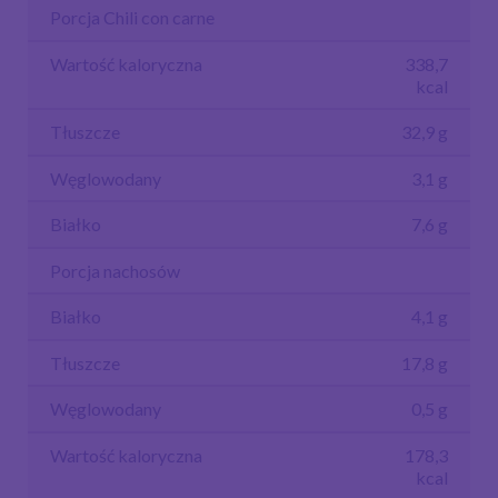
Porcja Chili con carne
Wartość kaloryczna
338,7
kcal
Tłuszcze
32,9 g
Węglowodany
3,1 g
Białko
7,6 g
Porcja nachosów
Białko
4,1 g
Tłuszcze
17,8 g
Węglowodany
0,5 g
Wartość kaloryczna
178,3
kcal