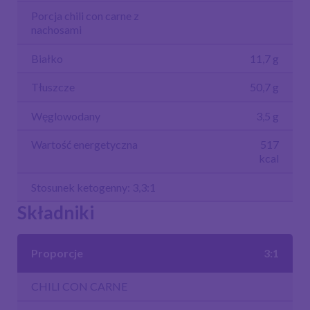
Porcja chili con carne z
nachosami
Białko
11,7 g
Tłuszcze
50,7 g
Węglowodany
3,5 g
Wartość energetyczna
517
kcal
Stosunek ketogenny: 3,3:1
Składniki
Proporcje
3:1
CHILI CON CARNE