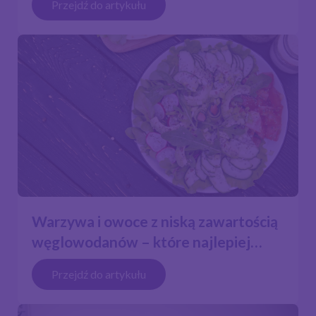
Przejdź do artykułu
Warzywa i owoce z niską zawartością
węglowodanów – które najlepiej
wybierać do posiłków na diecie
Przejdź do artykułu
ketogennej.