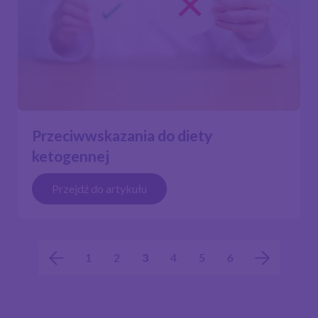
Przeciwwskazania do diety
ketogennej
Przejdź do artykułu
1
2
3
4
5
6