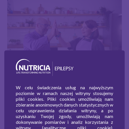
Poznajcie przepisy Heleny!
W celu świadczenia usług na najwyższym
poziomie w ramach naszej witryny stosujemy
pliki cookies. Pliki cookies umożliwiają nam
Przejdź do artykułu
zbieranie anonimowych danych statystycznych w
celu usprawnienia działania witryny, a po
uzyskaniu Twojej zgody, umożliwiają nam
dokonywanie pomiarów i analiz korzystania z
witryny (analityczne pliki cookie),