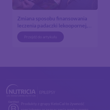
Zmiana sposobu finansowania
leczenia padaczki lekoopornej,
GLUT1 oraz PDHD z
Przejdź do artykułu
zastosowaniem diety
ketogennej
Produkty z grupy KetoCal to żywność
specjalnego przeznaczenia medycznego.