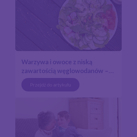
Warzywa i owoce z niską
zawartością węglowodanów –
które najlepiej wybierać do
Przejdź do artykułu
posiłków na diecie ketogennej.