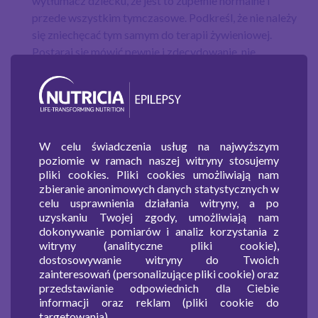
wytłumacz dziecku, że jest to zupełnie normalne i
przede wszystkim tymczasowe. Podkreśl, że nie należy
się zniechęcać tym samym do terapii żywieniowej.
Postaraj się mówić pewnie i zdecydowanie, nie
okazując swoich wątpliwości.
Pokazuj dziecku, że jesteś z niego dumny/dumna. Mów,
W celu świadczenia usług na najwyższym
że jesteś pod wrażeniem, gdy dziecko trzyma dietę i
poziomie w ramach naszej witryny stosujemy
odmawia produktów, których nie może spożyć.
pliki cookies. Pliki cookies umożliwiają nam
Pochwały są dla małego pacjenta niezwykle cenne.
zbieranie anonimowych danych statystycznych w
Możesz wynagradzać dziecko za dobrą robotę, np.
celu usprawnienia działania witryny, a po
uzyskaniu Twojej zgody, umożliwiają nam
naklejkami, bądź małymi upominkami. Nieskuteczne są
dokonywanie pomiarów i analiz korzystania z
kary, czy krzyk- to demotywuje dziecko do dalszego
witryny (analityczne pliki cookie),
działania. Postaraj się więc, nie okazywać złości ani
dostosowywanie witryny do Twoich
frustracji.
zainteresowań (personalizujące pliki cookie) oraz
przedstawianie odpowiednich dla Ciebie
informacji oraz reklam (pliki cookie do
targetowania).