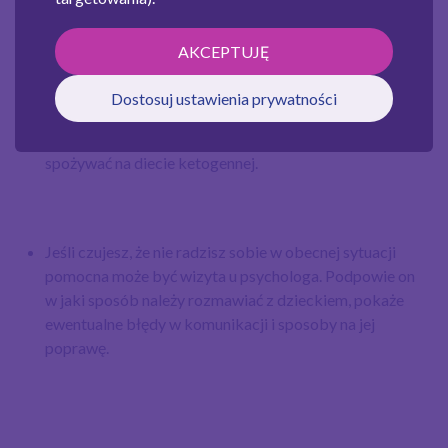
Spróbuj zrezygnować z niektórych potraw i jeść razem
z dzieckiem. Pomoże to wam podzielić się
AKCEPTUJĘ
doświadczeniami Twojego dziecka. Porozmawiaj
również z innymi członkami rodziny. Wytłumacz jak
Dostosuj ustawienia prywatności
mają rozmawiać z dzieckiem, poproś o niejedzenie przy
nim jego ulubionych produktów, których nie może
spożywać na diecie ketogennej.
Jeśli czujesz, że nie radzisz sobie w obecnej sytuacji
pomocna może być wizyta u psychologa. Podpowie on
w jaki sposób należy rozmawiać z dzieckiem, pokaże
ewentualne błędy w komunikacji i sposoby na jej
poprawę.